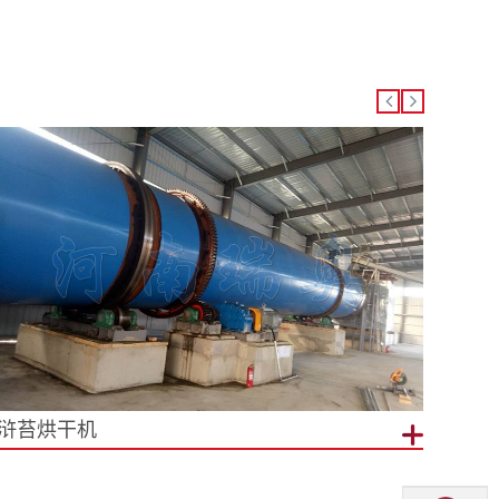
浒苔烘干机
生物