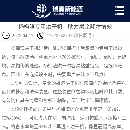
杨梅渣专用烘干机，助力果企降本增效
2026-04-15
15378748305(微信同号)
杨梅渣烘干机
是专门处理杨梅榨汁后废渣的专用干燥设
备，核心解决杨梅渣高水分（70%-85%）、高糖、高粘、易结
块、易糊化的难题，杨梅渣烘干时容易粘壁结块，是技术难
点。因此，在选择设备时，需要重点关注以下几点：
1.防粘黏设计：专业的果渣烘干机在滚筒内部会配备特殊
设计的抄板和破碎装置。这些装置能在物料扬起时将其打散，
有效防止其在筒壁和抄板上粘黏，保证烘干过程顺畅。
2.预处理措施：如果鲜杨梅渣的含水率非常高（如超过
75%-80%），可以考虑在烘干前增加一道机械脱水（压榨）工
序。将含水率降至65%以下再进入烘干机，能显著提高效率、