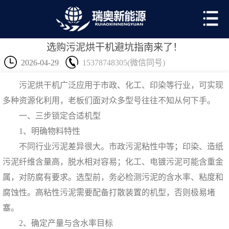
选购污泥烘干机避坑指南来了！
2026-04-29
15378748305(微信同号)
污泥烘干机
广泛应用于市政、化工、印染等行业，可实现
多种资源化利用，老板们面对众多型号往往不知从何下手。
一、三步锁定合适机型
1、明确物料特性
不同行业污泥差异很大。市政污泥粘性中等；印染、造纸
污泥纤维含量高，脱水相对容易；化工、电镀污泥可能含重金
属，对防腐有要求。选型前，务必检测污泥的含水率、粘度和
腐蚀性。高粘性污泥需要配备打散装置的机型，否则极易堵
塞。
2、确定产量与含水率目标