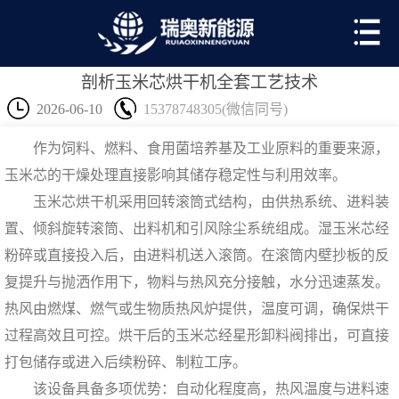
剖析玉米芯烘干机全套工艺技术
2026-06-10
15378748305(微信同号)
作为饲料、燃料、食用菌培养基及工业原料的重要来源，
玉米芯的干燥处理直接影响其储存稳定性与利用效率。
玉米芯烘干机
采用回转滚筒式结构，由供热系统、进料装
置、倾斜旋转滚筒、出料机和引风除尘系统组成。湿玉米芯经
粉碎或直接投入后，由进料机送入滚筒。在滚筒内壁抄板的反
复提升与抛洒作用下，物料与热风充分接触，水分迅速蒸发。
热风由燃煤、燃气或生物质热风炉提供，温度可调，确保烘干
过程高效且可控。烘干后的玉米芯经星形卸料阀排出，可直接
打包储存或进入后续粉碎、制粒工序。
该设备具备多项优势：自动化程度高，热风温度与进料速