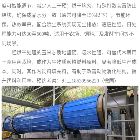
度可智能调节，减少人工干预；烘干均匀，特殊打散装置防止
结块，确保成品水分一致（通常可降至15%以下）；节能环
保，热效率高，配合除尘系统实现无尘排放；适应性强，日处
理能力可达30至500吨，适用于农场、饲料厂及发酵车间等不
同场景。
经烘干处理的玉米芯质地坚硬、吸水性强，可替代木屑用
于食用菌栽培，或作为生物质颗粒燃料原料，显著降低生产成
本。同时，其作为饲料填充料，有助于改善动物消化结构，提
升饲料利用率。预约考察：刘工18539956229（微同）