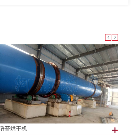
浒苔烘干机
生物