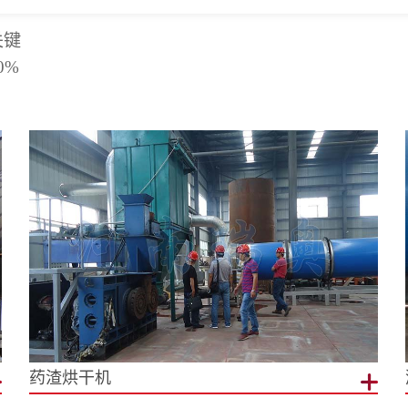
关键
0%
药渣烘干机