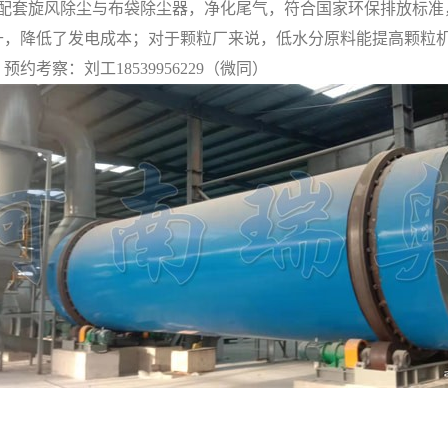
可配套旋风除尘与布袋除尘器，净化尾气，符合国家环保排放标准
降低了发电成本；对于颗粒厂来说，低水分原料能提高颗粒机
考察：刘工18539956229（微同）