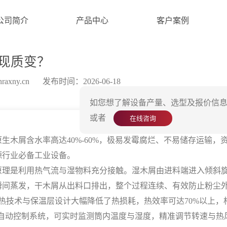
公司简介
产品中心
客户案例
现质变？
axny.cn
发布时间：2026-06-18
如您想了解设备产量、选型及报价信息
或者
在线咨询
屑含水率高达40%-60%，极易发霉腐烂、不易储存运输，
源行业必备工业设备。
原理是利用热气流与湿物料充分接触。湿木屑由进料端进入倾斜
瞬间蒸发，干木屑从出料口排出，整个过程连续、有效防止粉尘
技术与保温层设计大幅降低了热损耗，热效率可达70%以上，
自动控制系统，可实时监测筒内温度与湿度，精准调节转速与热风