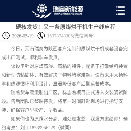
硬核发货！又一条原煤烘干机生产线启程
2026-05-19
15378748305(微信同号)
今日，河南瑞奥为陕西客户定制的
原煤烘干机
成套设备完
成出厂测试，顺利装车发货。
该设备针对原煤高湿、高粘的特性，配备了打散给料装置
和新型防粘筒体，有效解决了物料堵塞难题。设备采用大扬料
率和热源循环利用设计，显著降低客户后期运营成本。
随着货车缓缓驶出厂区，标志着项目正式进入安装调试阶
段。售后团队已整装待发，将第一时间赶赴现场进行指导安
装，确保客户早投产、早收益。
如果你也为原煤水分高、难处理发愁，我发方案给你！预
约考察：刘工18539956229（微同）